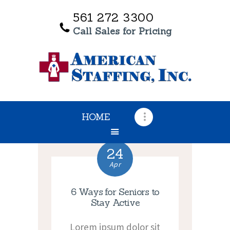
561 272 3300
Call Sales for Pricing
HOME
OUR SERVICES
ABOUT US
TESTIMONIALS
HOME
CONTACT US
24
Apr
6 Ways for Seniors to
Stay Active
Lorem ipsum dolor sit