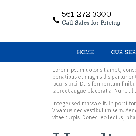
561 272 3300
Call Sales for Pricing
HOME
OUR SER
Lorem ipsum dolor sit amet, consec
penatibus et magnis dis parturien
iaculis orci. Duis fermentum finibus
laoreet augue placerat a. Nunc ul
Integer sed massa elit. In porttito
Vivamus nec vestibulum sem. Aene
vitae turpis. Donec leo lectus, ph