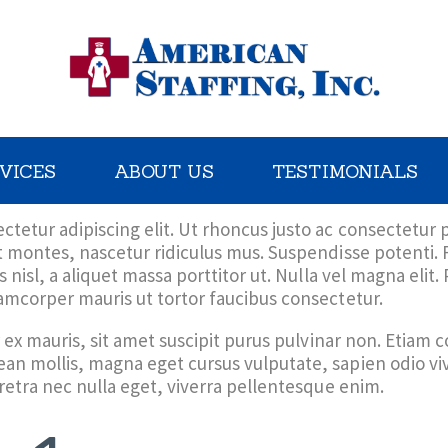
HOME
OUR SERVICES
ABOUT US
VICES
ABOUT US
TESTIMONIALS
TESTIMONIALS
tetur adipiscing elit. Ut rhoncus justo ac consectetur 
CONTACT US
t montes, nascetur ridiculus mus. Suspendisse potenti.
 nisl, a aliquet massa porttitor ut. Nulla vel magna elit.
lamcorper mauris ut tortor faucibus consectetur.
r ex mauris, sit amet suscipit purus pulvinar non. Etiam c
an mollis, magna eget cursus vulputate, sapien odio v
aretra nec nulla eget, viverra pellentesque enim.