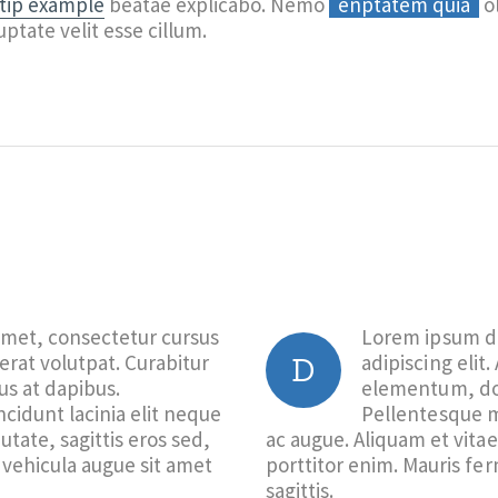
ltip example
beatae explicabo. Nemo
enptatem quia
ol
uptate velit esse cillum.
amet, consectetur cursus
Lorem ipsum do
 erat volutpat. Curabitur
adipiscing elit
D
s at dapibus.
elementum, don
cidunt lacinia elit neque
Pellentesque me
utate, sagittis eros sed,
ac augue. Aliquam et vitae
vehicula augue sit amet
porttitor enim. Mauris fe
sagittis.