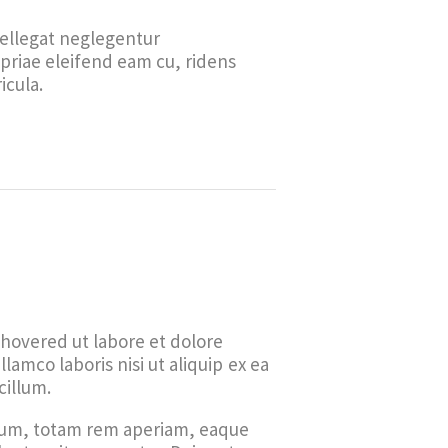
tellegat neglegentur
opriae eleifend eam cu, ridens
icula.
overed ut labore et dolore
llamco laboris nisi ut aliquip ex ea
cillum.
tium, totam rem aperiam, eaque