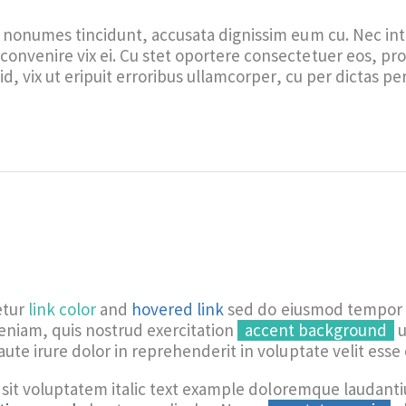
s nonumes tincidunt, accusata dignissim eum cu. Nec in
convenire vix ei. Cu stet oportere consectetuer eos, pr
id, vix ut eripuit erroribus ullamcorper, cu per dictas per
etur
link color
and
hovered link
sed do eiusmod tempor h
eniam, quis nostrud exercitation
accent background
u
aute irure dolor in reprehenderit in voluptate velit esse 
 sit voluptatem italic text example doloremque laudan