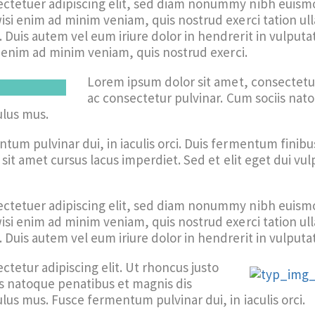
ctetuer adipiscing elit, sed diam nonummy nibh euismo
si enim ad minim veniam, quis nostrud exerci tation ulla
Duis autem vel eum iriure dolor in hendrerit in vulputa
si enim ad minim veniam, quis nostrud exerci.
Lorem ipsum dolor sit amet, consectetur 
ac consectetur pulvinar. Cum sociis nat
ulus mus.
um pulvinar dui, in iaculis orci. Duis fermentum finibus 
 sit amet cursus lacus imperdiet. Sed et elit eget dui v
ctetuer adipiscing elit, sed diam nonummy nibh euismo
si enim ad minim veniam, quis nostrud exerci tation ulla
Duis autem vel eum iriure dolor in hendrerit in vulputa
tetur adipiscing elit. Ut rhoncus justo
is natoque penatibus et magnis dis
lus mus. Fusce fermentum pulvinar dui, in iaculis orci.